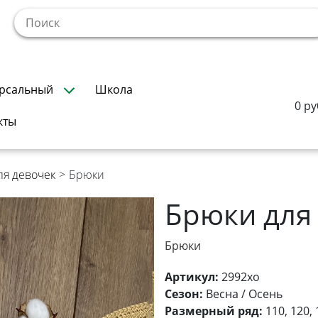
!
рсальный
Школа
0 ру
кты
ля девочек
>
Брюки
Брюки для
Брюки
Артикул:
2992хо
Сезон:
Весна / Осень
Размерный ряд:
110, 120, 