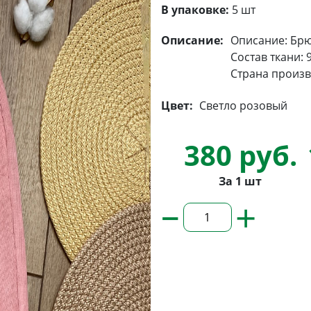
В упаковке:
5 шт
Описание:
Описание: Брю
Состав ткани: 
Страна произв
Цвет:
Светло розовый
380 руб.
За 1 шт
–
+