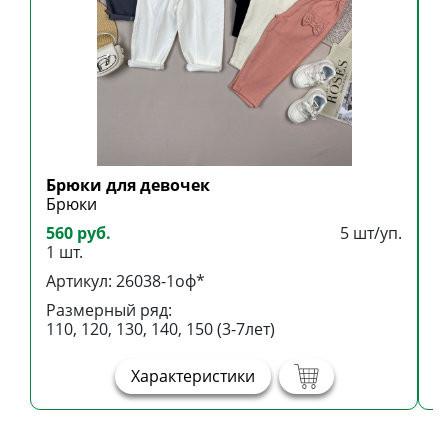
Брюки для девочек
Б
Брюки
Б
560 руб.
5 шт/уп.
5
1 шт.
1
Артикул: 26038-1оф*
А
Размерный ряд:
Р
110, 120, 130, 140, 150 (3-7лет)
1
Характеристики