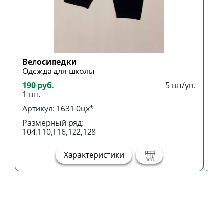
Велосипедки
Б
Одежда для школы
Б
190 руб.
5 шт/уп.
3
1 шт.
1
Артикул: 1631-0цх*
А
Размерный ряд:
Р
104,110,116,122,128
1
Характеристики