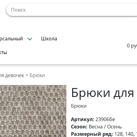
!
рсальный
Школа
0 ру
кты
ля девочек
>
Брюки
Брюки для
Брюки
Артикул:
23906бе
Сезон:
Весна / Осень
Размерный ряд:
128, 140, 