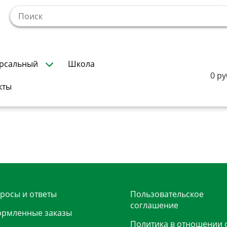
!
рсальный
Школа
0 ру
кты
росы и ответы
Пользовательское
соглашение
рмленные заказы
Политика в отношении 