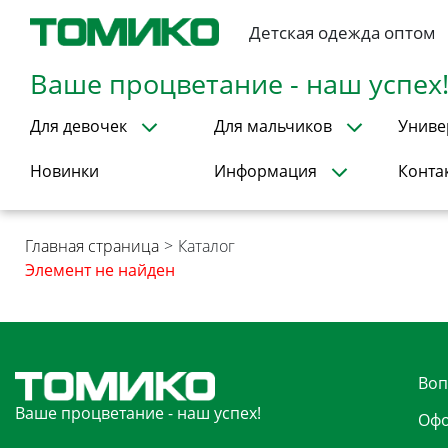
Детская одежда оптом
Ваше процветание - наш успех
Для девочек
Для мальчиков
Униве
Новинки
Информация
Конта
Главная страница
>
Каталог
Элемент не найден
Воп
Ваше процветание - наш успех!
Офо