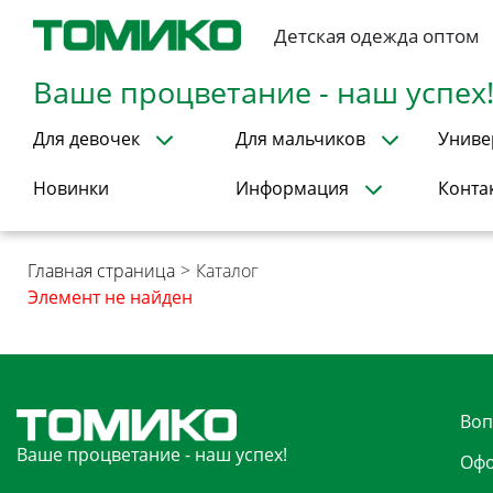
Детская одежда оптом
Ваше процветание - наш успех
Для девочек
Для мальчиков
Униве
Новинки
Информация
Конта
Главная страница
>
Каталог
Элемент не найден
Воп
Ваше процветание - наш успех!
Офо