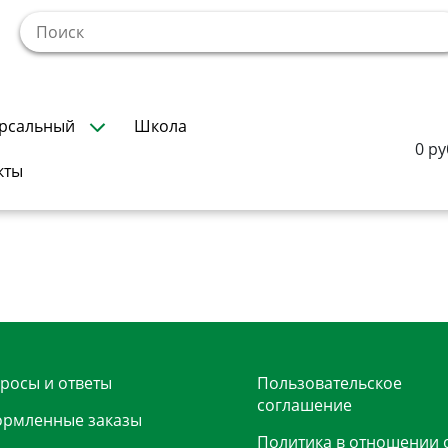
!
рсальный
Школа
0 ру
кты
росы и ответы
Пользовательское
соглашение
рмленные заказы
Политика в отношении 