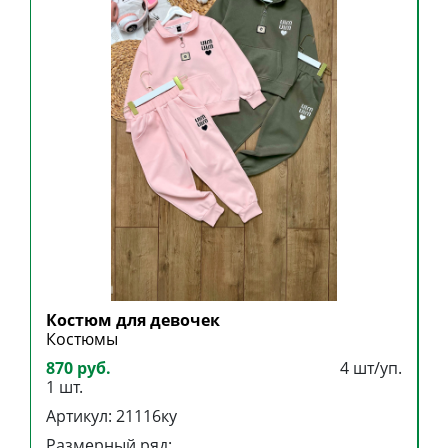
Костюм для девочек
К
Костюмы
К
870 руб.
4 шт/уп.
6
1 шт.
1
Артикул: 21116ку
А
Размерный ряд:
Р