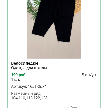
Велосипедки
Б
Одежда для школы
Б
190 руб.
5 шт/уп.
3
1 шт.
1
Артикул: 1631-0цх*
А
Размерный ряд:
Р
104,110,116,122,128
1